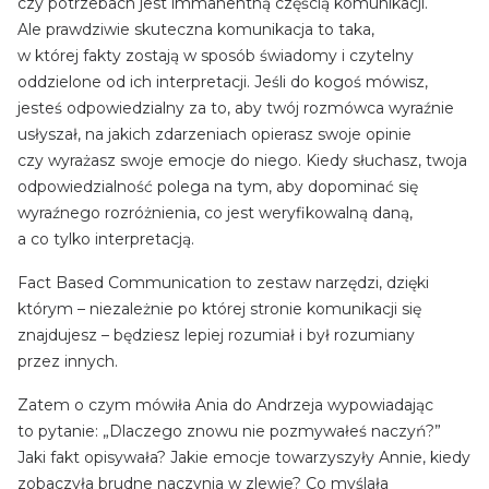
czy potrzebach jest immanentną częścią komunikacji.
Ale prawdziwie skuteczna komunikacja to taka,
w której fakty zostają w sposób świadomy i czytelny
oddzielone od ich interpretacji. Jeśli do kogoś mówisz,
jesteś odpowiedzialny za to, aby twój rozmówca wyraźnie
usłyszał, na jakich zdarzeniach opierasz swoje opinie
czy wyrażasz swoje emocje do niego. Kiedy słuchasz, twoja
odpowiedzialność polega na tym, aby dopominać się
wyraźnego rozróżnienia, co jest weryfikowalną daną,
a co tylko interpretacją.
Fact Based Communication to zestaw narzędzi, dzięki
którym – niezależnie po której stronie komunikacji się
znajdujesz – będziesz lepiej rozumiał i był rozumiany
przez innych.
Zatem o czym mówiła Ania do Andrzeja wypowiadając
to pytanie: „Dlaczego znowu nie pozmywałeś naczyń?”
Jaki fakt opisywała? Jakie emocje towarzyszyły Annie, kiedy
zobaczyła brudne naczynia w zlewie? Co myślała