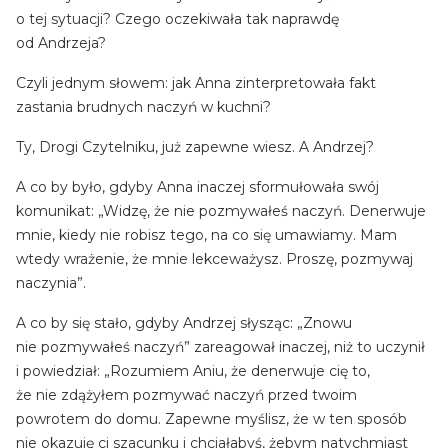
o tej sytuacji? Czego oczekiwała tak naprawdę
od Andrzeja?
Czyli jednym słowem: jak Anna zinterpretowała fakt
zastania brudnych naczyń w kuchni?
Ty, Drogi Czytelniku, już zapewne wiesz. A Andrzej?
A co by było, gdyby Anna inaczej sformułowała swój
komunikat: „Widzę, że nie pozmywałeś naczyń. Denerwuje
mnie, kiedy nie robisz tego, na co się umawiamy. Mam
wtedy wrażenie, że mnie lekceważysz. Proszę, pozmywaj
naczynia”.
A co by się stało, gdyby Andrzej słysząc: „Znowu
nie pozmywałeś naczyń” zareagował inaczej, niż to uczynił
i powiedział: „Rozumiem Aniu, że denerwuje cię to,
że nie zdążyłem pozmywać naczyń przed twoim
powrotem do domu. Zapewne myślisz, że w ten sposób
nie okazuję ci szacunku i chciałabyś, żebym natychmiast