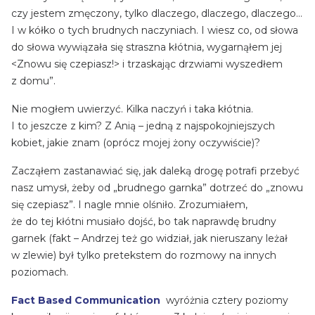
czy jestem zmęczony, tylko dlaczego, dlaczego, dlaczego…
I w kółko o tych brudnych naczyniach. I wiesz co, od słowa
do słowa wywiązała się straszna kłótnia, wygarnąłem jej
<Znowu się czepiasz!> i trzaskając drzwiami wyszedłem
z domu”.
Nie mogłem uwierzyć. Kilka naczyń i taka kłótnia.
I to jeszcze z kim? Z Anią – jedną z najspokojniejszych
kobiet, jakie znam (oprócz mojej żony oczywiście)?
Zacząłem zastanawiać się, jak daleką drogę potrafi przebyć
nasz umysł, żeby od „brudnego garnka” dotrzeć do „znowu
się czepiasz”. I nagle mnie olśniło. Zrozumiałem,
że do tej kłótni musiało dojść, bo tak naprawdę brudny
garnek (fakt – Andrzej też go widział, jak nieruszany leżał
w zlewie) był tylko pretekstem do rozmowy na innych
poziomach.
Fact Based Communication
wyróżnia cztery poziomy