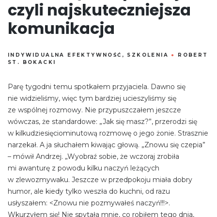
czyli najskuteczniejsza
komunikacja
INDYWIDUALNA EFEKTYWNOŚĆ
,
SZKOLENIA
●
ROBERT
ST. BOKACKI
Parę tygodni temu spotkałem przyjaciela. Dawno się
nie widzieliśmy, więc tym bardziej ucieszyliśmy się
ze wspólnej rozmowy. Nie przypuszczałem jeszcze
wówczas, że standardowe: „Jak się masz?”, przerodzi się
w kilkudziesięciominutową rozmowę o jego żonie. Strasznie
narzekał. A ja słuchałem kiwając głową. „Znowu się czepia”
– mówił Andrzej. „Wyobraź sobie, że wczoraj zrobiła
mi awanturę z powodu kilku naczyń leżących
w zlewozmywaku. Jeszcze w przedpokoju miała dobry
humor, ale kiedy tylko weszła do kuchni, od razu
usłyszałem: <Znowu nie pozmywałeś naczyń!!!>.
Wkurzyłem się! Nie spytała mnie, co robiłem tego dnia,