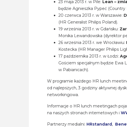
23 maja 2013 r. w Pile:
Lean – zmia
będzie Agnieszka Pypeć (Country 
20 czerwca 2013 r. w Warszawie:
D
(HR Generalist Philips Poland).
19 września 2013 r. w Gdańsku:
Za
Monika Lewandowska (dyrektor pers
26 września 2013 r. we Wrocławiu:
Kostecka (HR Manager Philips Ligh
17 października 2013 r. w Łodzi:
Age
Gościem specjalnym będzie Ewa La
w Pabianicach).
W programie każdego HR lunch meetingu
od najlepszych, 3 godziny aktywnej dysk
networkingowa.
Informacje o HR lunch meetingach poja
na naszych stronach internetowych i
WW
Partnerzy medialni:
HRstandard
,
Benef