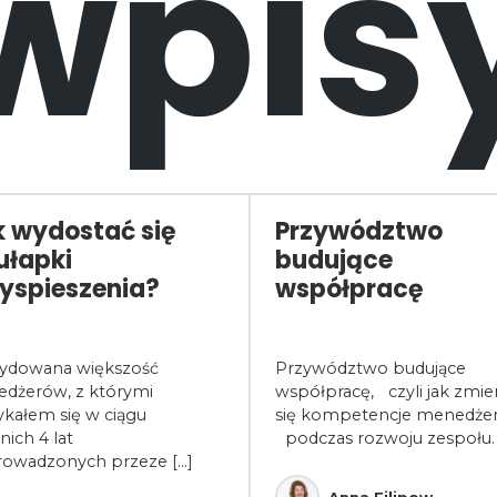
wpis
 wydostać się
Przywództwo
ułapki
budujące
yspieszenia?
współpracę
ydowana większość
Przywództwo budujące
dżerów, z którymi
współpracę, czyli jak zmien
ykałem się w ciągu
się kompetencje menedżer
nich 4 lat
podczas rozwoju zespołu.
rowadzonych przeze [...]
Anna Filipow