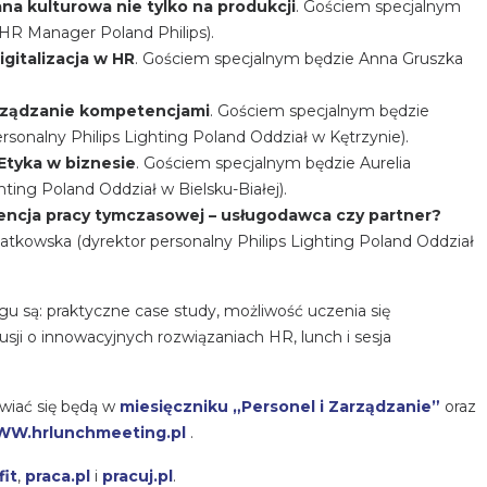
na kulturowa nie tylko na produkcji
. Gościem specjalnym
HR Manager Poland Philips).
igitalizacja w HR
. Gościem specjalnym będzie Anna Gruszka
rządzanie kompetencjami
. Gościem specjalnym będzie
onalny Philips Lighting Poland Oddział w Kętrzynie).
Etyka w biznesie
. Gościem specjalnym będzie Aurelia
ting Poland Oddział w Bielsku-Białej).
ncja pracy tymczasowej – usługodawca czy partner?
tkowska (dyrektor personalny Philips Lighting Poland Oddział
 są: praktyczne case study, możliwość uczenia się
usji o innowacyjnych rozwiązaniach HR, lunch i sesja
wiać się będą w
miesięczniku „Personel i Zarządzanie”
oraz
W.hrlunchmeeting.pl
.
it
,
praca.pl
i
pracuj.pl
.