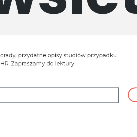
porady, przydatne opisy studiów przypadku
a HR. Zapraszamy do lektury!
ch danych osobowych do celów związanych z wysyłką newsle