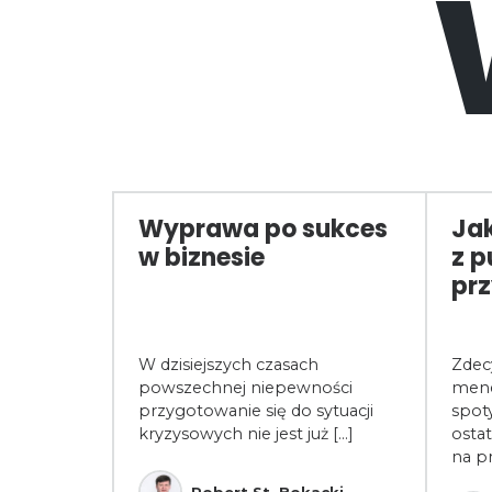
ca
Wyprawa po sukces
Jak
rosoft
w biznesie
z p
być
prz
ytem wiedzy
W dzisiejszych czasach
Zdec
ących
powszechnej niepewności
mene
alnej.
przygotowanie się do sytuacji
spot
kryzysowych nie jest już [...]
ostat
na p
ski
Robert St. Bokacki