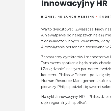
Innowacyjny HR
BIZNES
,
HR LUNCH MEETING
●
ROBER
Warto dyskutować. Zwłaszcza, kiedy na
A niewątpliwie do najlepszych należą me
z doświadczeń innych. Zwłaszcza, kiedy 
A rozwiązania personalne stosowane w Phi
Zapraszamy dyrektorów i menedżerów HR
Tym razem spotkania będą miały charakt
i Zarządzanie” naszym partnerem będz
koncernu Philips w Polsce – podzielą s
Human Resource Management, które s
pierwszy Philips podzieli się swoimi se
Na cykl „Innowacyjny HR – Philips dziel
się 5 regionalnych spotkań: