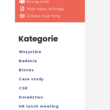
Poznaj mnie
Moje wpisy na blogu
Zobacz moje filmy
Kategorie
Wszystkie
Badania
Biznes
Case study
CSR
Doradztwo
HR lunch meeting