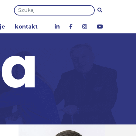
je
kontakt
za