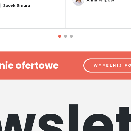
Jacek Smura
nie ofertowe
WYPEŁNIJ F
wslet