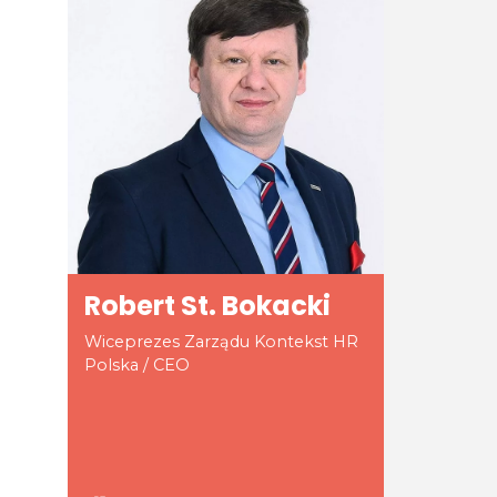
Robert St. Bokacki
Wiceprezes Zarządu Kontekst HR
Polska / CEO