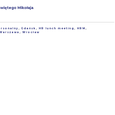
więtego Mikołaja
.
ersonalny
,
Gdańsk
,
HR lunch meeting
,
HRM
,
Warszawa
,
Wrocław