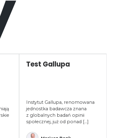
y
Test Gallupa
Współp
opłaca
współ
być źr
sukces
Instytut Gallupa, renomowana
w dobi
iają
jednostka badawcza znana
skie
z globalnych badań opinii
Współpraca
społecznej, już od ponad [...]
to fundam
funkcjonow
W dobie dy
Mariusz Bonk