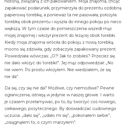
historią, związaną z ich pakowaniem. Moja znajoma, chcąc
zapakować podarunek, przymierzyła do prezentu ozdobną
papierową torebkę, a ponieważ ta nie pasowała, położyła
torebkę obok prezentu i wyszła do innego pokoju po nieco
większą. W tym czasie do pomieszczenia wszedł mąż
mojej znajomej i włożył prezent do leżącej obok torebki.
Kiedy moja znajoma wróciła do pokoju z nową torebką,
mocno się zdziwiła, gdy zobaczyła zapakowany prezent.
Powiedziała wówczas: „O?! Jak to zrobiłeś? Przecież się
nie dało włożyć do torebki!”. Jej mąż odpowiedział: „No
nie wiem. Po prostu włożyłem. Nie wiedziałem, że się
nie da”.
Da się, czy się nie da? Możliwe, czy niemożliwe? Pewne
ograniczenia, istnieją w jedynie w naszej głowie. I warto
je czasem przełamywać, po to, by tworzyć coś nowego,
ciekawego, pożytecznego. By doświadczać cudownego
uczucia: „dało się”, „udało mi się”, „pokonałem siebie”,
„osiągnąłem to, o czym marzyłem”.