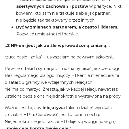
asertywnych zachowań
i postaw
w praktyce. Nikt
bowiem, kto sam nie traktuje siebie jak partner,
nie będzie tak traktowany przez innych.
Być w zmianach partnerem, a często i liderem
.
Rozwijać umiejętności liderskie.
„Z HR-em jest jak ze źle wprowadzoną zmianą…
rzuca hasło i znika” – usłyszałam na pewnym szkoleniu.
Pewnie o takich sytuacjach można by pisać jeszcze długo.
Bez regularnego dialogu między HR-em a menedżerami
o zatarciu granicy we wzajemnych relacjach
nie ma co marzyć. Zresztą, jak w każdej relacji, nawet raz
ustalona będzie ona niejednokrotnie wystawiona na próby.
Ważne jest to, aby
inicjatywa
takich działań wynikała
z działań HR-u. Cierpliwość jest tu cenną cechą.
Niejednokrotnie jest tak, że HR daje się wciągnąć w grę
„moje cele kontra twoje cele”.