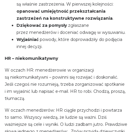
są właśnie zastrzeżenia. W pierwszej kolejności:
opanować umiejętność przekształcania
zastrzeżeń na konstruktywne rozwiązania
.
Dziękować za pomysły
zgłaszane
przez menedżerów i doceniać odwagę w wysuwaniu.
Wyjaśniać
powody, które doprowadziły do podjęcia
innej decyzji.
HR – niekomunikatywny
W oczach HR: menedżerowie w organizacji
są niekomunikatywni – powinni się rozwijać i doskonalić.
Jeśli czegoś nie rozumieją, trzeba zorganizować spotkanie
i im wyjaśnić lub napisać e-mail. HR to robi. Chodzą, proszą,
tłumaczą.
W oczach menedżerów: HR ciągle przychodzi i powtarza
to samo. Wszyscy wiedzą, że ludzie są ważni. Dziś
ważniejsze są cele i wyniki. O ludzi zadbam jutro. Prawdziwe
słowa jednego z menedżerów: „Znów przyjdą dziewczynki