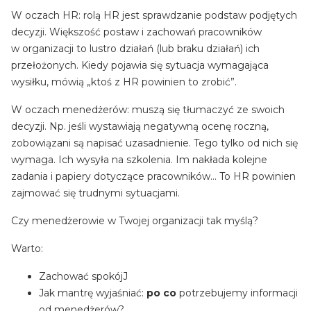
W oczach HR: rolą HR jest sprawdzanie podstaw podjętych
decyzji. Większość postaw i zachowań pracowników
w organizacji to lustro działań (lub braku działań) ich
przełożonych. Kiedy pojawia się sytuacja wymagająca
wysiłku, mówią „ktoś z HR powinien to zrobić”.
W oczach menedżerów: muszą się tłumaczyć ze swoich
decyzji. Np. jeśli wystawiają negatywną ocenę roczną,
zobowiązani są napisać uzasadnienie. Tego tylko od nich się
wymaga. Ich wysyła na szkolenia. Im nakłada kolejne
zadania i papiery dotyczące pracowników… To HR powinien
zajmować się trudnymi sytuacjami.
Czy menedżerowie w Twojej organizacji tak myślą?
Warto:
Zachować spokójJ
Jak mantrę wyjaśniać:
po co
potrzebujemy informacji
od menedżerów?