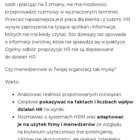
osób i pracując na 3 zmiany, nie ma możliwości
przeprowadzić rozmowy w wyznaczonym terminie).
Przecież najważniejsza jest praca dla klienta i z ludźmi. HR
wysyła zaproszenia na tysiące spotkań i informacje,
których nie ma kiedy czytać. Sto dziesiąty raz opowiada
o informacji zwrotnej, która nie sprawdza się w praktyce.
Ogólny odbiór: propozycje HR nie są dopasowane
do działań HR.
Czy menedżerowie w Twojej organizacji tak myślą?
Warto:
Analizować realność proponowanych rozwiązań.
Cierpliwie
pokazywać na faktach i liczbach wpływ
działań HR
na wyniki.
Rozmawiać o systemach HRM oraz
adaptować
je na użytek firmy i menedżerów
ze względu
na kryterium użyteczności (nie potencjalnej,
z której nie skorzystamy, ale realnej). Integralną