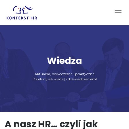
Skip
to
content
Wiedza
Aktualna, nowoczesna i praktyczna.
Dzielimy się wiedzą i doświadczeniem!
A nasz HR… czyli jak